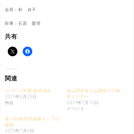
会長：朴 貞子
幹事：石原 愛理
共有:
関連
2018-19年度 最終例会
米山奨学生と山梨県での桃
2019年6月25日
狩りツアー
例会
2019年7月10日
イベント
第10回軽井沢風越カップの
協賛
2019年7月4日