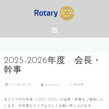
コ
ン
テ
ン
ツ
へ
ス
キ
ッ
2025-2026年度 会長・
プ
幹事
2026年6月5日
wpmaster
未分類
当クラブの今年度（2025−2026）の会長・幹事をご報告いた
します。今年度もどうぞよろしくお願い申し上げます。