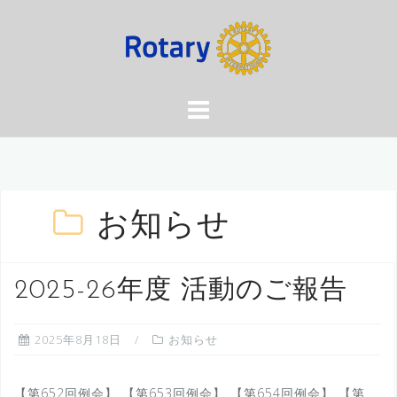
コ
ン
テ
ン
ツ
へ
ス
キ
ッ
プ
お知らせ
2025-26年度 活動のご報告
2025年8月18日
お知らせ
【第652回例会】 【第653回例会】 【第654回例会】 【第