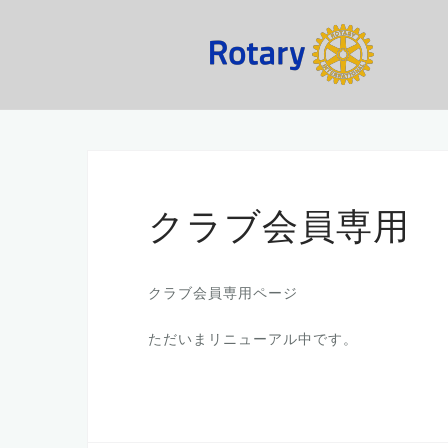
コ
ン
テ
ン
ツ
へ
ス
キ
ッ
クラブ会員専用
プ
クラブ会員専用ページ
ただいまリニューアル中です。