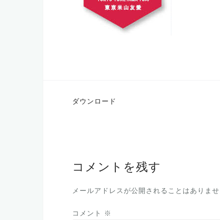
投
ダウンロード
稿
ナ
ビ
ゲ
コメントを残す
ー
メールアドレスが公開されることはありませ
シ
ョ
コメント
※