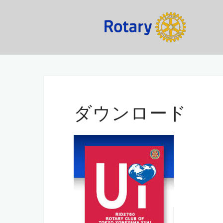
コ
ン
テ
ン
ツ
へ
ス
キ
ッ
ダウンロード
プ