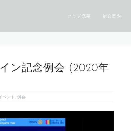
クラブ概要
例会案内
イン記念例会 (2020年
イベント
,
例会