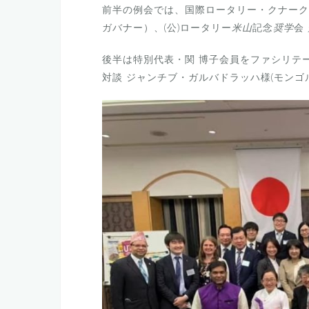
前半の例会では、国際ロータリー・クナーク
ガバナー）、(公)ロータリー
米山
記念
奨学
会
後半は特別代表・関 博子会員をファシリテ
対談 ジャンチブ・ガルバドラッハ様(モンゴル