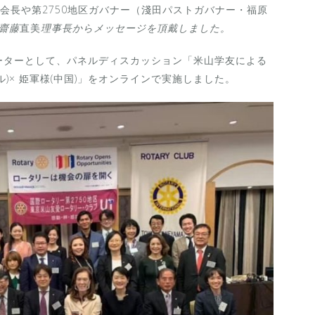
会長や第2750地区ガバナー（淺田パストガバナー・福原
齋藤
直美
理事長からメッセージを頂戴しました。
ーターとして、パネルディスカッション「米山学友による
)× 姫軍様(中国)」をオンラインで実施しました。