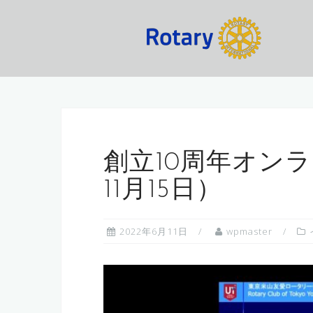
コ
ン
テ
ン
ツ
へ
ス
キ
ッ
創立10周年オンラ
プ
11月15日）
2022年6月11日
wpmaster