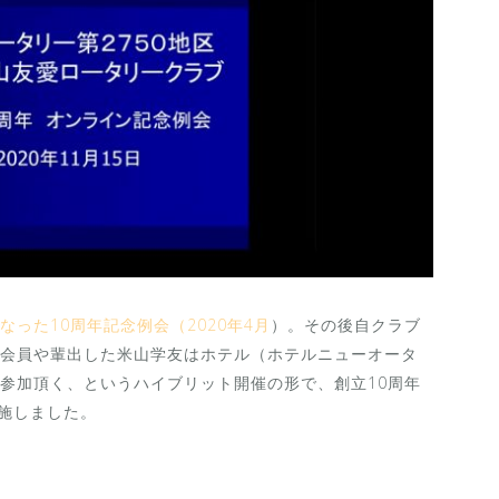
った10周年記念例会（2020年4月
）。その後自クラブ
会員や輩出した米山学友はホテル（ホテルニューオータ
参加頂く、というハイブリット開催の形で、創立10周年
実施しました。