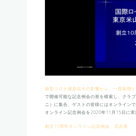
新型コロナ感染拡大の影響から、一度延期とな
で開催可能な記念例会の形を模索し、クラブ
ニ）に集合、ゲストの皆様にはオンラインで
オンライン記念例会を2020年11月15日に
創立10周年オンライン記念例会 式次第