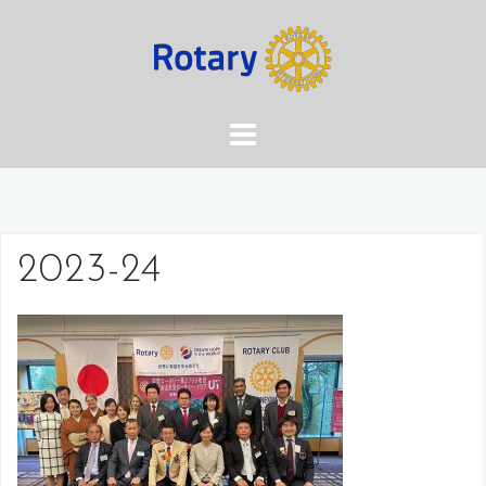
コ
ン
テ
ン
ツ
へ
ス
キ
ッ
2023-24
プ