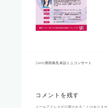
投
2web用田島氏卓話ミニコンサート
稿
ナ
ビ
ゲ
コメントを残す
ー
メールアドレスが公開されることはありませ