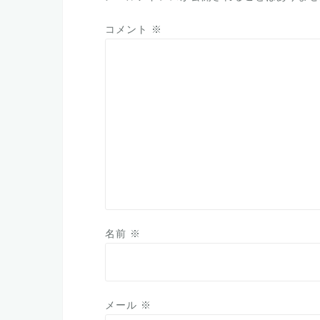
シ
ョ
コメント
※
ン
名前
※
メール
※