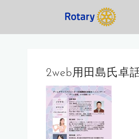
コ
ン
テ
ン
ツ
へ
ス
キ
ッ
2web用田島氏
プ